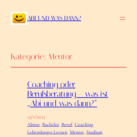
ABI UND WAS DANN?
Kategorie:
Mentor
Coaching oder
Berufsberatung – was ist
„Abi und was dann?“
14/11/2025
Abitur
, 
Bachelor
, 
Beruf
, 
Coaching
, 
Lebenslanges Lernen
, 
Mentor
, 
Studium