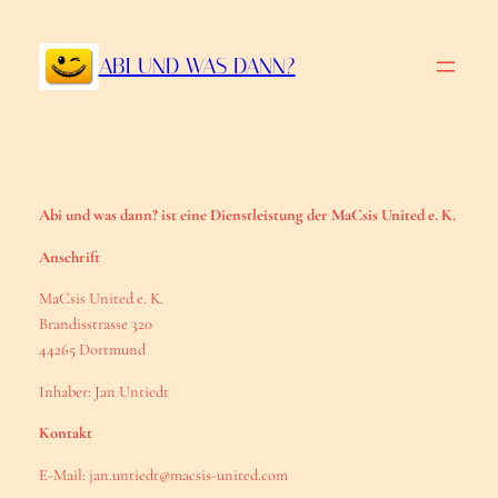
Zum
Inhalt
ABI UND WAS DANN?
springen
Abi und was dann? ist eine Dienstleistung der MaCsis United e. K.
Anschrift
MaCsis United e. K.
Brandisstrasse 320
44265 Dortmund
Inhaber: Jan Untiedt
Kontakt
E-Mail: jan.untiedt@macsis-united.com