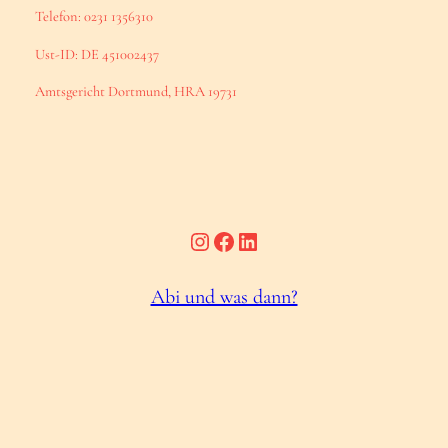
Telefon: 0231 1356310
Ust-ID: DE 451002437
Amtsgericht Dortmund, HRA 19731
Instagram
Facebook
LinkedIn
Abi und was dann?