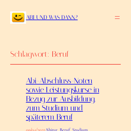
ABI UND WAS DANN?
Schlagwort:
Beruf
Abi-Abschluss-Noten
sowie Leistungskurse in
Bezug zur Ausbildung,
zum Studium und
späterem Beruf
09/04/2025
Abitur
, 
Beruf
, 
Studium