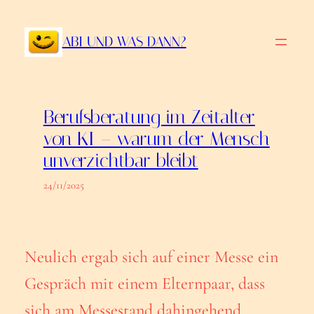
Zum
Inhalt
ABI UND WAS DANN?
springen
Berufsberatung im Zeitalter
von KI – warum der Mensch
unverzichtbar bleibt
24/11/2025
Neulich ergab sich auf einer Messe ein
Gespräch mit einem Elternpaar, dass
sich am Messestand dahingehend