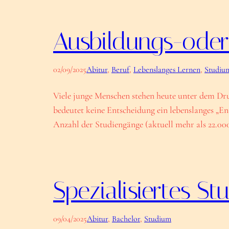
Ausbildungs-oder
02/09/2025
Abitur
, 
Beruf
, 
Lebenslanges Lernen
, 
Studiu
Viele junge Menschen stehen heute unter dem Dru
bedeutet keine Entscheidung ein lebenslanges „E
Anzahl der Studiengänge (aktuell mehr als 22.0
Spezialisiertes S
09/04/2025
Abitur
, 
Bachelor
, 
Studium