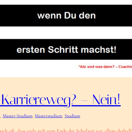
 Karriereweg? – Nein!
n
, 
Master-Studium
, 
Masterstudium
, 
Studium
ch oft, dass viele sich zum Ende der Schulzeit vor allem deshalb