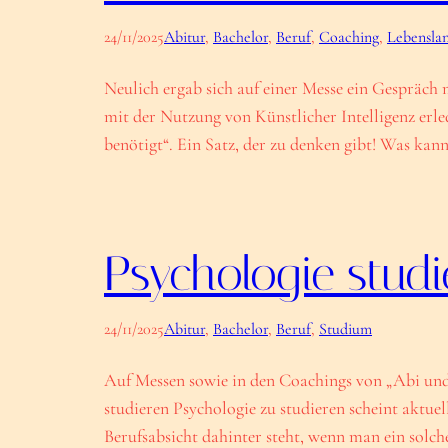
24/11/2025
Abitur
, 
Bachelor
, 
Beruf
, 
Coaching
, 
Lebensla
Neulich ergab sich auf einer Messe ein Gespräch
mit der Nutzung von Künstlicher Intelligenz erl
benötigt“. Ein Satz, der zu denken gibt! Was kan
Psychologie stud
24/11/2025
Abitur
, 
Bachelor
, 
Beruf
, 
Studium
Auf Messen sowie in den Coachings von „Abi und
studieren Psychologie zu studieren scheint aktue
Berufsabsicht dahinter steht, wenn man ein sol