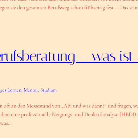
en sie den gesamten Berufsweg schon frühzeitig fest. – Das stim
rufsberatung – was ist
nges Lernen
, 
Mentor
, 
Studium
 oft an den Messestand von „Abi und was dann?“ und fragen, w
em eine professionelle Neigungs- und Denkstilanalyse (HBDI) ei
 was…