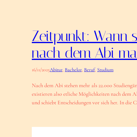
Zeitpunkt: Wann s
nach dem Abi ma
16/11/2025
Abitur
, 
Bachelor
, 
Beruf
, 
Studium
Nach dem Abi stehen mehr als 22.000 Studiengäng
existieren also etliche Möglichkeiten nach dem A
und schiebt Entscheidungen vor sich her. In die