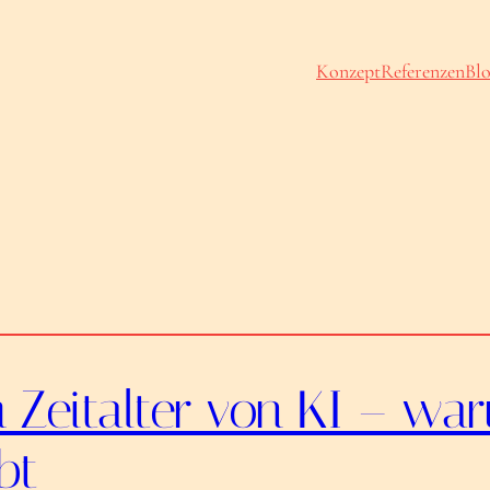
Konzept
Referenzen
Bl
m Zeitalter von KI – w
bt