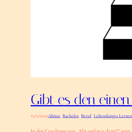
Gibt es den einen
15/11/2025
Abitur
, 
Bachelor
, 
Beruf
, 
Lebenslanges Lerne
In den Coachings von „Abi und was dann?“ zeigt si