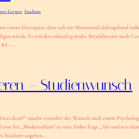
nges Lernen
, 
Studium
 mit einem Elternpaar, dass sich am Messestand dahingehend äuße
edigen würde. Es würden zukünftig weder Berufsberater noch Coa
n KI –…
ieren – Studienwunsch
 was dann?“ taucht vermehrt der Wunsch nach einem Psychologi
ll eine Art „Modestudium“ zu sein. Dabei fragt „Abi und was dan
ches Studium angehen…